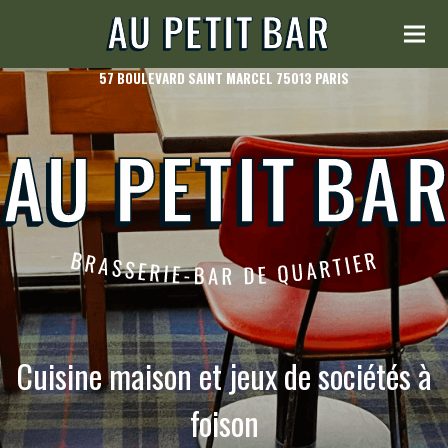
57 BOULEVARD SAINT MARCEL 75013 PARIS
ME
GAL
ADR
Cuisine maison et jeux de sociétés à
foison