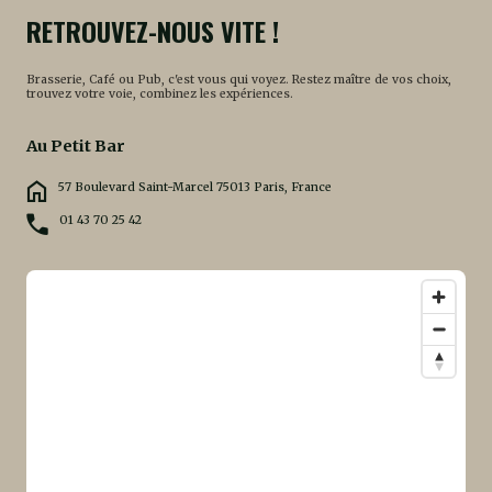
RETROUVEZ-NOUS VITE !
Brasserie, Café ou Pub, c'est vous qui voyez. Restez maître de vos choix,
trouvez votre voie, combinez les expériences.
Au Petit Bar
57 Boulevard Saint-Marcel 75013 Paris, France
01 43 70 25 42